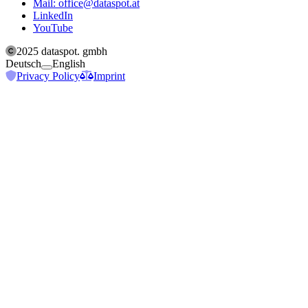
Mail: office@dataspot.at
LinkedIn
YouTube
2025
dataspot. gmbh
Toggle switch to change website language betwee
Deutsch
English
Privacy Policy
Imprint