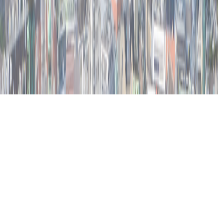
Zum Hauptinhalt springen
Zum 4. Mal in Serie: dataspot. zum #1 Data Catalog gekürt
BARC's Data Management Survey 2025
Jetzt starten
Data Excellence
360° Data Catalog
Wissen & Vernetzen