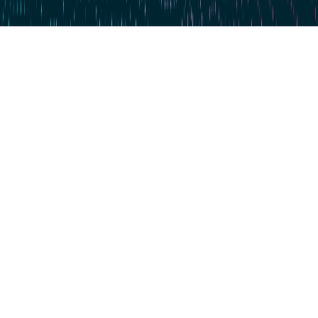
Zum Hauptinhalt springen
Zum 4. Mal in Serie: dataspot. zum #1 Data Catalog gekürt
BARC's Data Management Survey 2025
Jetzt starten
Data Excellence
360° Data Catalog
Wissen & Vernetzen
Über uns. Für dich.
Events