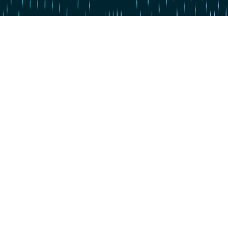
Zum Hauptinhalt springen
Zum 4. Mal in Serie: dataspot. zum #1 Data Catalog gekürt
BARC's Data Management Survey 2025
Jetzt starten
Data Excellence
360° Data Catalog
Wissen & Vernetzen
Über uns. Für dich.
Events