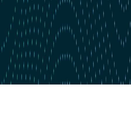
Zum Hauptinhalt springen
Zum 4. Mal in Serie: dataspot. zum #1 Data Catalog gekürt
BARC's Data Management Survey 2025