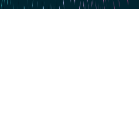
Zum Hauptinhalt springen
Zum 4. Mal in Serie: dataspot. zum #1 Data Catalog gekürt
BARC's Data Management Survey 2025
Jetzt starten
Data Excellence
360° Data Catalog
Wissen & Vernetzen
Über uns. Für dich.
Events