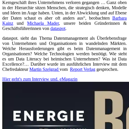
Kerngeschäft ihres Unternehmens verloren gegangen … Ganz oben
in der Hierarchie sitzen Menschen, die strategisch denken, Modelle
und Ideen im Auge haben. Unten, in der Abwicklung und auf Ebene
der Daten schaut es aber oft anders aus“, beobachten
Barbara
Kainz
und
Michaela Mader
, unsere beiden Gründerinnen &
Geschäftsführerinnen von
dataspot
.
dataspot. sieht das Thema Datenmanagement als Überlebensfrage
von Unternehmen und Organisationen in wandelnden Märkten.
Welche Herausforderungen gibt es beim Datenmanagement in
Organisationen? Welche Technologien werden benötigt. Wie steht
es um Data Literacy bei heimischen Unternehmen? Was ist Data
Excellence?… Darüber wurde im ausführlichen Interview mit dem
Chefredakteur
Martin Szelgrad
vom
Report Verlag
gesprochen.
Hier geht's zum Interview und. eMagazin