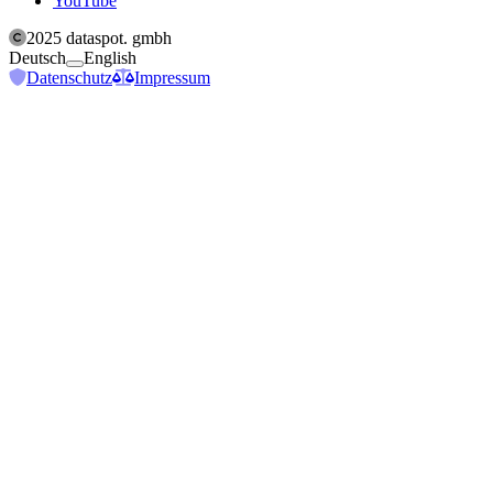
YouTube
2025
dataspot. gmbh
Toggle switch to change website language betwee
Deutsch
English
Datenschutz
Impressum