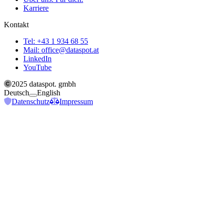
Karriere
Kontakt
Tel: +43 1 934 68 55
Mail: office@dataspot.at
LinkedIn
YouTube
2025
dataspot. gmbh
Toggle switch to change website language betwee
Deutsch
English
Datenschutz
Impressum