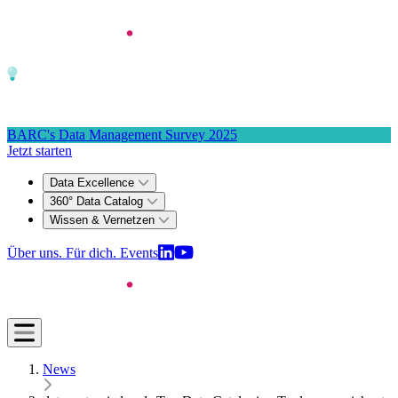
Zum Hauptinhalt springen
Zum 4. Mal in Serie: dataspot. zum #1 Data Catalog gekürt
BARC's Data Management Survey 2025
Jetzt starten
Data Excellence
360° Data Catalog
Wissen & Vernetzen
Über uns. Für dich.
Events
News