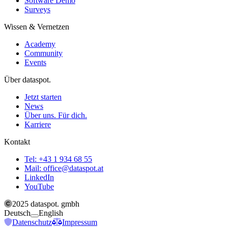
Software Demo
Surveys
Wissen & Vernetzen
Academy
Community
Events
Über dataspot.
Jetzt starten
News
Über uns. Für dich.
Karriere
Kontakt
Tel: +43 1 934 68 55
Mail: office@dataspot.at
LinkedIn
YouTube
2025
dataspot. gmbh
Toggle switch to change website language betwee
Deutsch
English
Datenschutz
Impressum